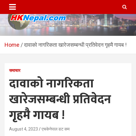
Skip
to
content
HKNepal.com – हङकङबाट
hknepal, hknepal.com, hk nepal, hk nepal com
सञ्चालित पहिलो नेपाली अनलाईन
Home
दावाको नागरिकता खारेजसम्बन्धी प्रतिवेदन गृहमै गायब !
पत्रिका
समाचार
दावाको नागरिकता
खारेजसम्बन्धी प्रतिवेदन
गृहमै गायब !
August 4, 2023
एचकेनेपाल डट कम