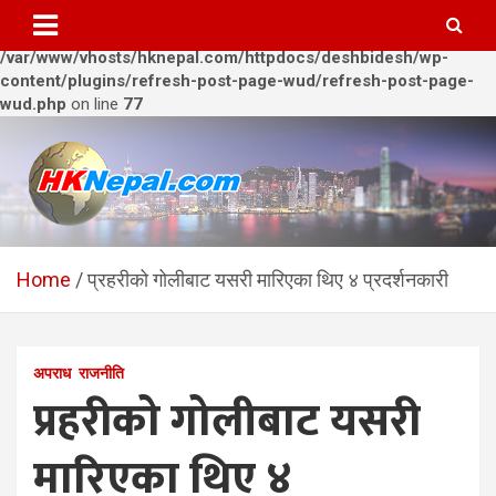
Warning
: Trying to access array offset on value of type bool in
/var/www/vhosts/hknepal.com/httpdocs/deshbidesh/wp-
content/plugins/refresh-post-page-wud/refresh-post-page-
wud.php
on line
77
Skip
to
content
HKNepal.com – हङकङबाट
hknepal, hknepal.com, hk nepal, hk nepal com
सञ्चालित पहिलो नेपाली अनलाईन
Home
प्रहरीको गोलीबाट यसरी मारिएका थिए ४ प्रदर्शनकारी
पत्रिका
अपराध
राजनीति
प्रहरीको गोलीबाट यसरी
मारिएका थिए ४