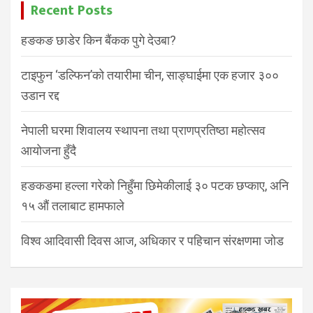
Recent Posts
हङकङ छाडेर किन बैंकक पुगे देउबा?
टाइफुन ‘डल्फिन’को तयारीमा चीन, साङ्घाईमा एक हजार ३००
उडान रद्द
नेपाली घरमा शिवालय स्थापना तथा प्राणप्रतिष्ठा महोत्सव
आयोजना हुँदै
हङकङमा हल्ला गरेको निहुँमा छिमेकीलाई ३० पटक छप्काए, अनि
१५ औं तलाबाट हामफाले
विश्व आदिवासी दिवस आज, अधिकार र पहिचान संरक्षणमा जोड