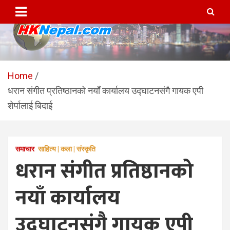
Skip
to
content
HKNepal.com – हङकङबाट
hknepal, hknepal.com, hk nepal, hk nepal com
सञ्चालित पहिलो नेपाली अनलाईन
Home
धरान संगीत प्रतिष्ठानको नयाँ कार्यालय उद्घाटनसंगै गायक एपी
पत्रिका
शेर्पालाई बिदाई
समाचार
साहित्य | कला | संस्कृति
धरान संगीत प्रतिष्ठानको
नयाँ कार्यालय
उद्घाटनसंगै गायक एपी