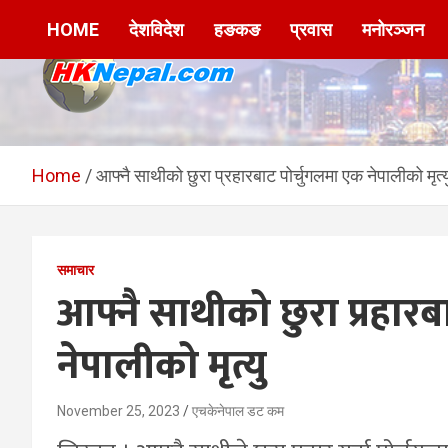
Skip
HOME
देशविदेश
हङकङ
प्रवास
मनोरञ्जन
to
content
HKNepal.com –
hknepal, hknepal.com, hk nepal, hk nepal com
हङकङबाट सञ्चालित पहिलो
Home
आफ्नै साथीको छुरा प्रहारबाट पोर्चुगलमा एक नेपालीको मृत्य
नेपाली अनलाईन पत्रिका
समाचार
आफ्नै साथीको छुरा प्रहार
नेपालीको मृत्यु
November 25, 2023
एचकेनेपाल डट कम