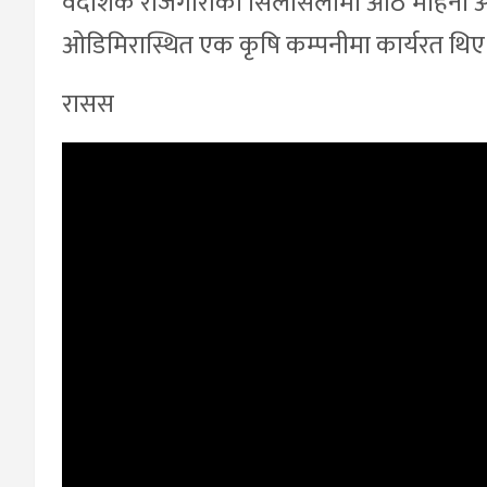
वैदेशिक रोजगारीका सिलसिलामा आठ महिना अघि
ओडिमिरास्थित एक कृषि कम्पनीमा कार्यरत थिए
रासस