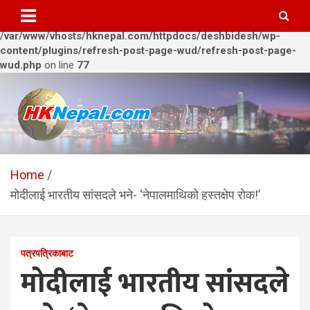
Warning
: Trying to access array offset on value of type bool in
/var/www/vhosts/hknepal.com/httpdocs/deshbidesh/wp-
content/plugins/refresh-post-page-wud/refresh-post-page-
wud.php
on line
77
Skip
to
content
HKNepal.com – हङकङबाट
hknepal, hknepal.com, hk nepal, hk nepal com
सञ्चालित पहिलो नेपाली अनलाईन
Home
मोदीलाई भारतीय सांसदले भने- ‘नेपालमाथिको हस्तक्षेप रोक!’
पत्रिका
पत्रपत्रिकाबाट
मोदीलाई भारतीय सांसदले