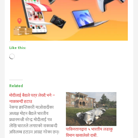
Like this:
Loading…
Related
मोदीलाई बैद्यले पत्र लेख्दै भने –
नाकाबन्दी हटाउ
नेकपा क्रान्तिकारी माओवादीका
अध्यक्ष मोहन बैद्यले भारतीय
प्रधानमन्त्री नरेन्द्र मोदीलाई पत्र
लेखि भारतले लगाएको नाकाबन्दी
पाकिस्तानद्वारा ५ भारतीय लडाकु
अविलम्ब हटाउन आग्रह गरेका छन्।
विमान खसालेको दाबी..