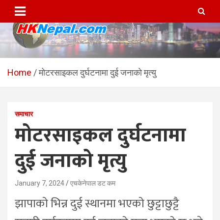
Skip
to
content
HKNepal.com – हङकङबाट
hknepal, hknepal.com, hk nepal, hk nepal com
सञ्चालित पहिलो नेपाली अनलाईन
Home
मोटरसाइकल दुर्घटनामा दुई जनाको मृत्यु
पत्रिका
समाचार
मोटरसाइकल दुर्घटनामा
दुई जनाको मृत्यु
January 7, 2024
एचकेनेपाल डट कम
झापाको भिन्न दुई स्थानमा भएको छुट्टाछुट्टै