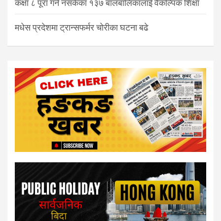
कक्षा ८ पूरा गर्न नसकेका १३७ बालबालिकालाई वैकल्पिक शिक्षा
मधेस प्रदेशमा ट्रान्सफर्मर चोरीका घटना बढे