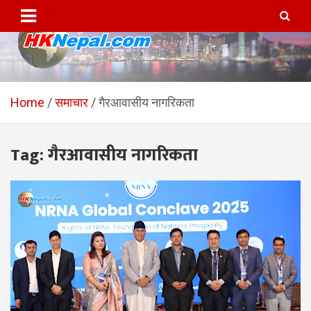
Skip
to
content
HKNepal.com – हङकङबाट
hknepal, hknepal.com, hk nepal, hk nepal com
सञ्चालित पहिलो नेपाली अनलाईन
Home
समाचार
गैरआवासीय नागरिकता
पत्रिका
Tag:
गैरआवासीय नागरिकता