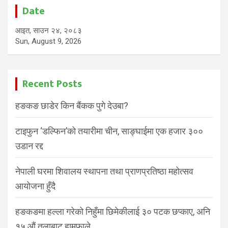
Date
आइत, साउन २४, २०८३
Sun, August 9, 2026
Recent Posts
हङकङ छाडेर किन बैंकक पुगे देउबा?
टाइफुन ‘डल्फिन’को तयारीमा चीन, साङ्घाईमा एक हजार ३००
उडान रद्द
नेपाली घरमा शिवालय स्थापना तथा प्राणप्रतिष्ठा महोत्सव
आयोजना हुँदै
हङकङमा हल्ला गरेको निहुँमा छिमेकीलाई ३० पटक छप्काए, अनि
१५ औं तलाबाट हामफाले