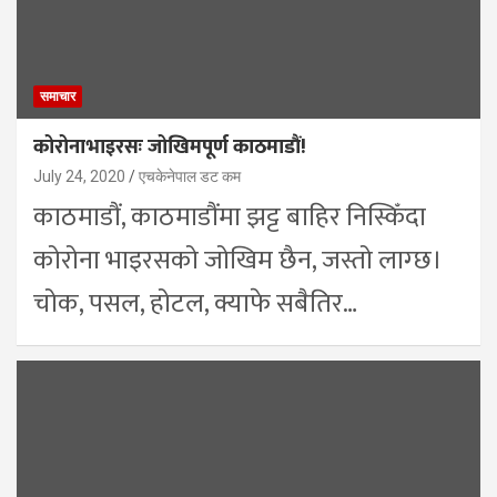
समाचार
कोरोनाभाइरसः जोखिमपूर्ण काठमाडौं!
July 24, 2020
एचकेनेपाल डट कम
काठमाडौं, काठमाडौंमा झट्ट बाहिर निस्किँदा
कोरोना भाइरसको जोखिम छैन, जस्तो लाग्छ।
चोक, पसल, होटल, क्याफे सबैतिर…