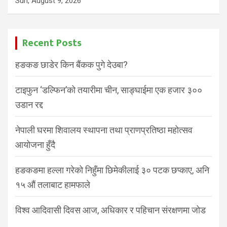
Sun, August 9, 2026
Recent Posts
हङकङ छाडेर किन बैंकक पुगे देउबा?
टाइफुन ‘डल्फिन’को तयारीमा चीन, साङ्घाईमा एक हजार ३००
उडान रद्द
नेपाली घरमा शिवालय स्थापना तथा प्राणप्रतिष्ठा महोत्सव
आयोजना हुँदै
हङकङमा हल्ला गरेको निहुँमा छिमेकीलाई ३० पटक छप्काए, अनि
१५ औं तलाबाट हामफाले
विश्व आदिवासी दिवस आज, अधिकार र पहिचान संरक्षणमा जोड