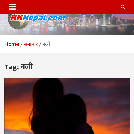
Skip
to
content
HKNepal.com – हङकङबाट
hknepal, hknepal.com, hk nepal, hk nepal com
सञ्चालित पहिलो नेपाली अनलाईन
Home
समाचार
बली
पत्रिका
Tag:
बली