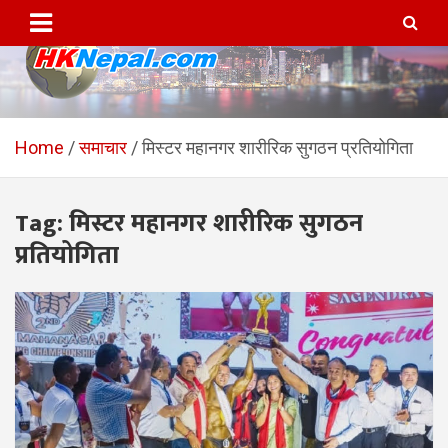
Skip
to
content
HKNepal.com – हङकङबाट
hknepal, hknepal.com, hk nepal, hk nepal com
सञ्चालित पहिलो नेपाली अनलाईन
Home
समाचार
मिस्टर महानगर शारीरिक सुगठन प्रतियोगिता
पत्रिका
Tag:
मिस्टर महानगर शारीरिक सुगठन
प्रतियोगिता