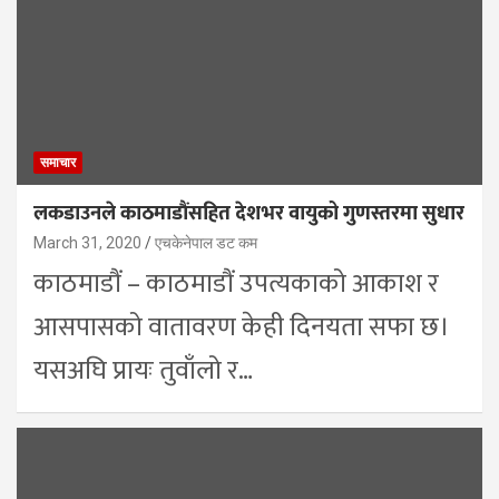
समाचार
लकडाउनले काठमाडौंसहित देशभर वायुको गुणस्तरमा सुधार
March 31, 2020
एचकेनेपाल डट कम
काठमाडौं – काठमाडौं उपत्यकाको आकाश र
आसपासको वातावरण केही दिनयता सफा छ।
यसअघि प्रायः तुवाँलो र…