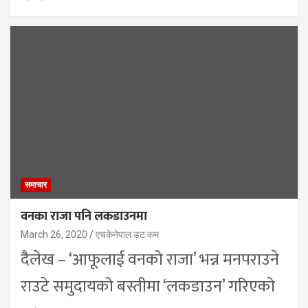
समाचार
वनका राजा पनि लकडाउनमा
March 26, 2020
एचकेनेपाल डट कम
दैलेख – ‘आफूलाई वनको राजा’ भन्न मनपराउने
राउटे समुदायको बस्तीमा ‘लकडाउन’ गरिएको