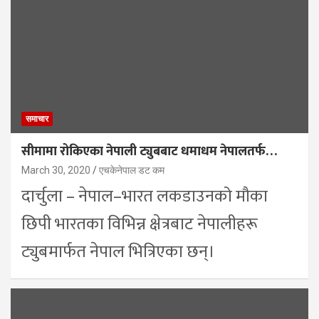
समाचार
सीमामा रोकिएका नेपाली ट्युबबाट धमाधम नेपालतर्फ…
March 30, 2020
एचकेनेपाल डट कम
दार्चुला – नेपाल–भारत लकडाउनको मौका
छिपी भारतका विभिन्न क्षेत्रबाट नेपालीहरू
ट्युबमार्फत नेपाल भित्रिएका छन्।