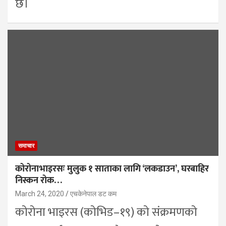
छ।
समाचार
कोरोनाभाइरसः मुलुक १ साताका लागि ‘लकडाउन’, घरबाहिर
निस्कन रोक…
March 24, 2020
एचकेनेपाल डट कम
कोरोना भाइरस (कोभिड–१९) को संक्रमणको