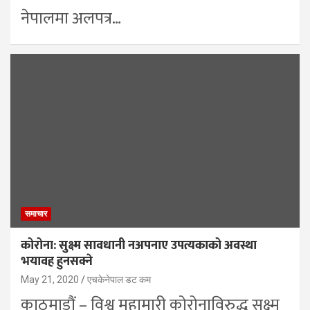
नेपालमा अलपत्र…
समाचार
कोरोना: सुक्ष्म सावधानी नअपनाए उपत्यकाको अवस्था
भयावह हुनसक्ने
May 21, 2020
एचकेनेपाल डट कम
काठमाडौं – विश्व महामारी कोरोनाविरुद्ध सुक्ष्म