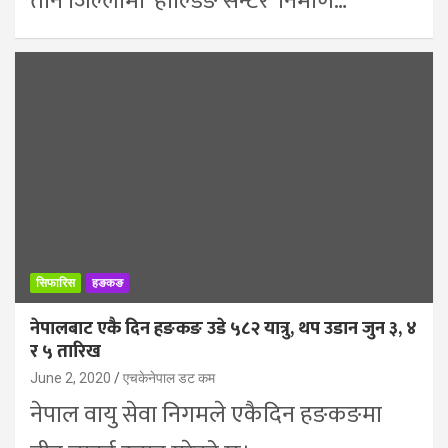
तीन जिल्लामा ‘होल्डिङ सेन्टर’ निर्माण…
सिफारिस
हङकङ
नेपालबाट एकै दिन हङकङ उडे ५८२ यात्रु, थप उडान जुन ३, ४
र ५ तारिख
June 2, 2020
एचकेनेपाल डट कम
नेपाल वायु सेवा निगमले एकैदिन हङकङमा