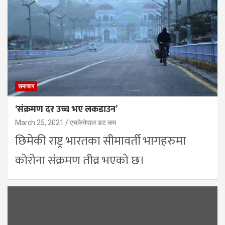
समाचार
‘संक्रमण दर उच्च भए लकडाउन’
March 25, 2021
एचकेनेपाल डट कम
छिमेकी राष्ट्र भारतका सीमावर्ती भागहरुमा
कोरोना संक्रमण तीव्र भएको छ।