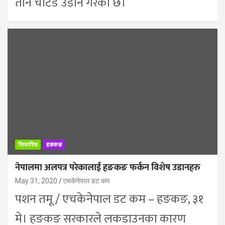
तीन चाटर्ड उडान गरेको छ।
सिफारिस
हङकङ
नेपालमा अलपत्र परेकालाई हङकङ फर्कन विशेष उडानहरु
May 31, 2020
एचकेनेपाल डट कम
पशन तमू / एचकेनेपाल डट कम – हङकङ, ३१
मे। हङकङ सरकारले लकडाउनका कारण