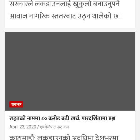
सरकारले लकडाउनलाई खुकुलो बनाउनुपर्ने
आवाज नागरिक स्ततरबाट उठ्न थालेको छ।
समाचार
राहतको नाममा ८० करोड बढी खर्च, पारदर्शितामा प्रश्न
April 23, 2020
एचकेनेपाल डट कम
काठमाडौं: लकडाउनको अवधिमा देशभरमा