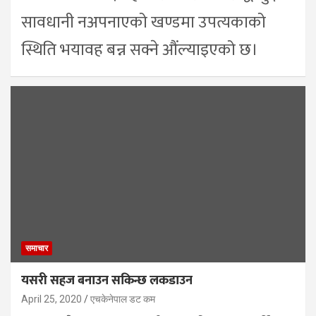
सावधानी नअपनाएको खण्डमा उपत्यकाको
स्थिति भयावह बन्न सक्ने औंल्याइएको छ।
समाचार
यसरी सहज बनाउन सकिन्छ लकडाउन
April 25, 2020
एचकेनेपाल डट कम