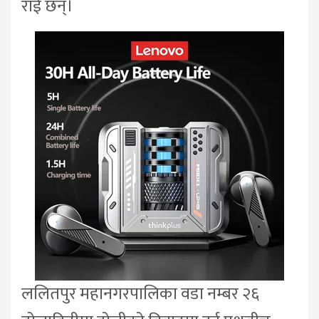
राई छन्।
ललितपुर महानगरपालिका वडा नम्बर २६