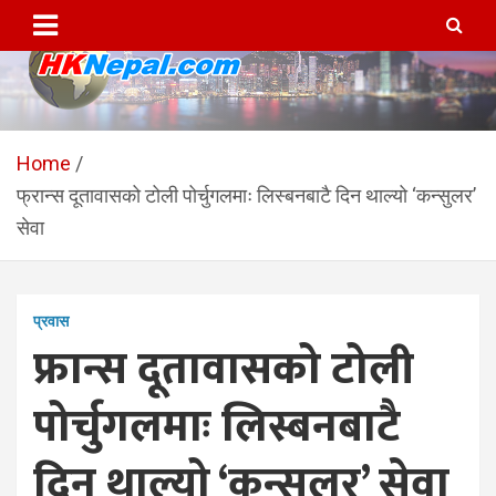
Skip
to
content
HKNepal.com – हङकङबाट
hknepal, hknepal.com, hk nepal, hk nepal com
सञ्चालित पहिलो नेपाली अनलाईन
Home
फ्रान्स दूतावासको टोली पोर्चुगलमाः लिस्बनबाटै दिन थाल्यो ‘कन्सुलर’
पत्रिका
सेवा
प्रवास
फ्रान्स दूतावासको टोली
पोर्चुगलमाः लिस्बनबाटै
दिन थाल्यो ‘कन्सुलर’ सेवा