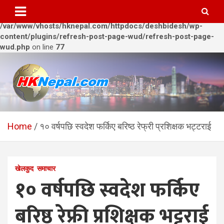
Warning
: Trying to access array offset on value of type bool in
/var/www/vhosts/hknepal.com/httpdocs/deshbidesh/wp-
content/plugins/refresh-post-page-wud/refresh-post-page-
wud.php
on line
77
Skip
to
content
HKNepal.com – हङकङबाट
hknepal, hknepal.com, hk nepal, hk nepal com
सञ्चालित पहिलो नेपाली अनलाईन
Home
१० वर्षपछि स्वदेश फर्किए बरिष्ठ रेफ्री प्रशिक्षक भट्टराई
पत्रिका
खेलकुद
समाचार
१० वर्षपछि स्वदेश फर्किए
बरिष्ठ रेफ्री प्रशिक्षक भट्टराई