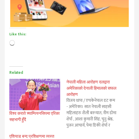
Like this:
Loading…
Related
नेपाली महिला आरोहण दलद्वारा
अमेरिकाको देनाली हिमालको सफल
आरोहण
विजय थापा / एचकेनेपाल डट कम
- अमेरिका। सात नेपाली साहसी
महिलाहरु शैली बस्न्यात, नीम डोमा
विश्व कराते च्याम्पियनसिपमा एरिका
शेर्पा , आशा कुमारी सिंह, चुनु श्रेष्ठ,
सहभागी हुँदै
पुजन आचार्य, पेमा डिकी शेर्पा र
माया गुरुङले अमेरिकाको उच्च
एशियाड बन्द प्रशिक्षणमा व्यस्त
हिमाल माउन्ट देनाली