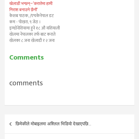
खेलाडी भन्छन्–‘करातेमा हामी
सफलतापूर्वक आरोहण गरेका
निराश बनाउने छैनौ’
छन्। गत २९ तारिखका दिन ती
केशब पाठक, /एचकेनेपाल डट
महिलाहरुको समूहले करिब ६१२५
कम - पोखरा, ९ जेठ ।
मिटर…
इण्डोनेशियामा हुने १८ औ यशियाली
खेलमा नेपालका तर्फ बाट कराते
खेलका ८ जना खेलाडी र २ जना
प्रशिक्षक पोखरामा बन्द प्रशिक्षणमा
व्यस्त रहेका छन्। उनीहरुको एक
Comments
मात्र ध्येय भनेको यशियाडमा पदक
ल्याउनु हो । त्यसैले पनि उनीहरु
ढुक्कसंग भन्छन् कराते…
comments
Post
छिमेकीले मोबाइलमा अश्लिल भिडियो देखाएपछि…
navigation