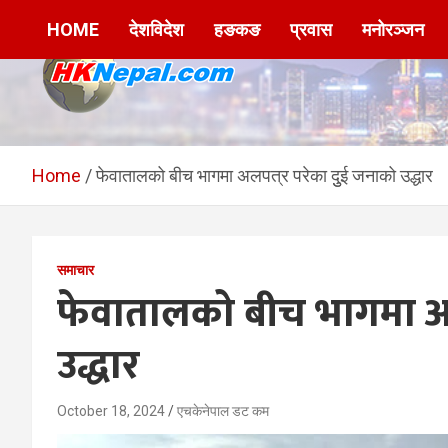
Skip
HOME
देशविदेश
हङकङ
प्रवास
मनोरञ्जन
to
content
HKNepal.com –
hknepal, hknepal.com, hk nepal, hk nepal com
हङकङबाट सञ्चालित पहिलो
Home
फेवातालको बीच भागमा अलपत्र परेका दुुई जनाको उद्धार
नेपाली अनलाईन पत्रिका
समाचार
फेवातालको बीच भागमा अल
उद्धार
October 18, 2024
एचकेनेपाल डट कम