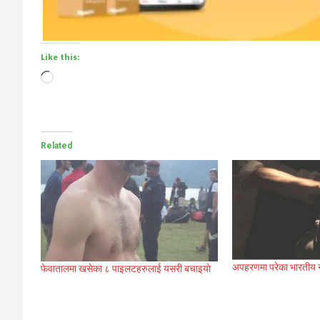
Like this:
Loading…
Related
अपहरणमा परेका भारतीय न
फेवातालमा खसेका ८ पाइलटहरुलाई यसरी बचाइयो