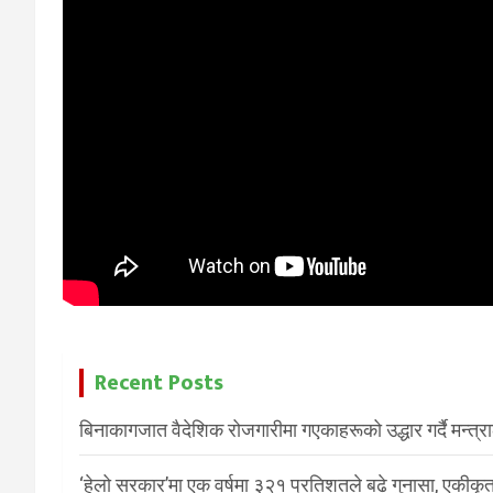
Recent Posts
बिनाकागजात वैदेशिक रोजगारीमा गएकाहरूको उद्धार गर्दै मन्त्
‘हेलो सरकार’मा एक वर्षमा ३२१ प्रतिशतले बढे गुनासा, एकीकृत