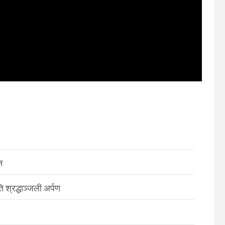
न
श्रद्धाञ्जली अर्पण