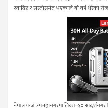
स्वादिष्ट र सस्तोसमेत भएकाले यो वर्ष धेरैको र
नेपालगन्ज उपमहानगरपालिका–१० आदर्शनगर निवास