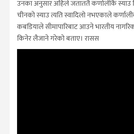
उनका अनुसार अहिले जताततै कर्णालीकै स्याउ ब
चीनको स्याउ त्यति स्वादिलो नभएकाले कर्णाल
कबडियाले सीमापारिबाट आउने भारतीय नागरिक
किनेर लैजाने गरेको बताए। रासस