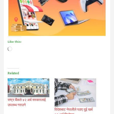
Like this:
Loading…
Related
राष्ट्र बैंकले ४२ अर्ब सरकारलाई
उपलब्ध गराउने
विदेशबाट नेपालीले पठाए दुई खर्ब