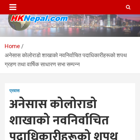
Skip
to
content
HKNepal.com – हङकङबाट
hknepal, hknepal.com, hk nepal, hk nepal com
सञ्चालित पहिलो नेपाली अनलाईन
Home
अनेसास कोलोराडो शाखाको नवनिर्वाचित पदाधिकारीहरूको शपथ
पत्रिका
ग्रहण तथा वार्षिक साधारण सभा सम्पन्न
प्रवास
अनेसास कोलोराडो
शाखाको नवनिर्वाचित
पदाधिकारीहरूको शपथ