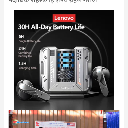
पदाधिकारीहरूलाई शपथ ग्रहण गराए।