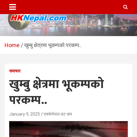
Skip
to
content
HKNepal.com – हङकङबाट
hknepal, hknepal.com, hk nepal, hk nepal com
सञ्चालित पहिलो नेपाली अनलाईन
Home
खुम्बु क्षेत्रमा भूकम्पको परकम्प..
पत्रिका
समाचार
खुम्बु क्षेत्रमा भूकम्पको
परकम्प..
January 9, 2025
एचकेनेपाल डट कम