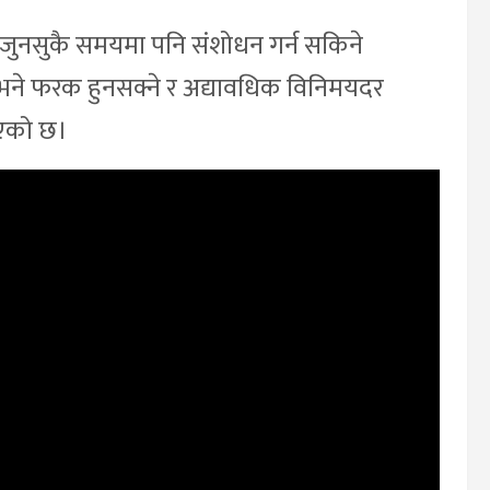
र जुनसुकै समयमा पनि संशोधन गर्न सकिने
 भने फरक हुनसक्ने र अद्यावधिक विनिमयदर
इएको छ।