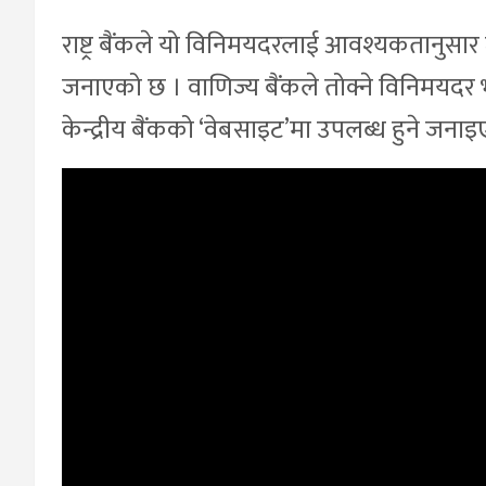
राष्ट्र बैंकले यो विनिमयदरलाई आवश्यकतानुसा
जनाएको छ । वाणिज्य बैंकले तोक्ने विनिमयदर
केन्द्रीय बैंकको ‘वेबसाइट’मा उपलब्ध हुने जना