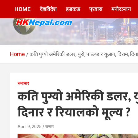
Skip
HOME
देशविदेश
हङकङ
प्रवास
मनोरञ्जन
to
content
HKNepal.com –
hknepal, hknepal.com, hk nepal, hk nepal com
हङकङबाट सञ्चालित पहिलो
Home
कति पुग्यो अमेरिकी डलर, युरो, पाउण्ड र युआन, दिराम, दिन
नेपाली अनलाईन पत्रिका
समाचार
कति पुग्यो अमेरिकी डलर, य
दिनार र रियालको मूल्य ?
April 9, 2025
रासस