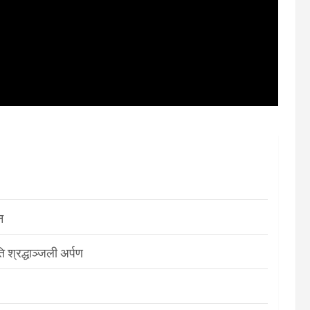
न
श्रद्धाञ्जली अर्पण