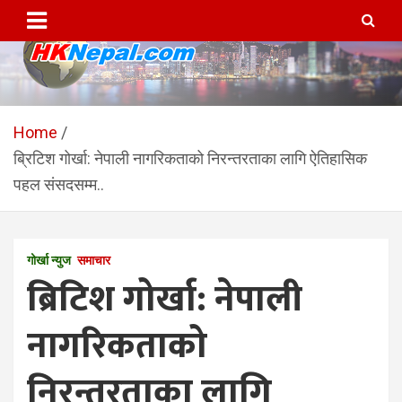
Skip
to
content
HKNepal.com – हङकङबाट
hknepal, hknepal.com, hk nepal, hk nepal com
सञ्चालित पहिलो नेपाली अनलाईन
Home
ब्रिटिश गोर्खा: नेपाली नागरिकताको निरन्तरताका लागि ऐतिहासिक
पत्रिका
पहल संसदसम्म..
गोर्खा न्युज
समाचार
ब्रिटिश गोर्खा: नेपाली
नागरिकताको
निरन्तरताका लागि