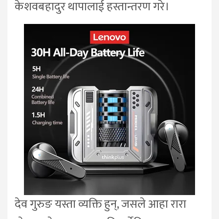
केशवबहादुर थापालाई हस्तान्तरण गरे।
देव गुरुङ यस्ता व्यक्ति हुन्, जसले आहा रारा