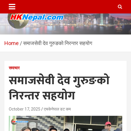
Skip
to
content
HKNepal.com – हङकङबाट
hknepal, hknepal.com, hk nepal, hk nepal com
सञ्चालित पहिलो नेपाली अनलाईन
Home
समाजसेवी देव गुरुङको निरन्तर सहयोग
पत्रिका
समाचार
समाजसेवी देव गुरुङको
निरन्तर सहयोग
October 17, 2025
एचकेनेपाल डट कम