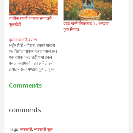
चालीस रोपनी जग्गामा सयपत्री
एउटै गाउँपालिकाबाट २० लाखको
फूलखेती
फूल निर्यात…
फूलमा रमाउँदै वसन्त…
अर्जुन गिरी - पोखरा, उनको पोखरा–
१७ बिरौटा चोकैमा एउटा पसल छ ।
एक दशक भन्दा बढी भयो उनले
पसल चलाएको । तर अहिले उनी
अर्थात वसन्त भण्डारी कुशल पुष्प
व्यवसायीको रुपमा पोखरा स्थापित
भएका छन्। उनलाई त्यो पसलबाट
Comments
राम्रो आम्दानी नभएर होइन उनले
पुष्प व्यवसायी सुरु गरेको ।
वसन्तको मनमा…
comments
Tags:
सयपत्री
,
सयपत्री फूल