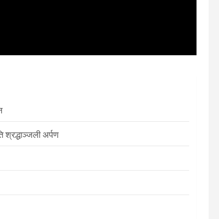
न
श्रद्धाञ्जली अर्पण