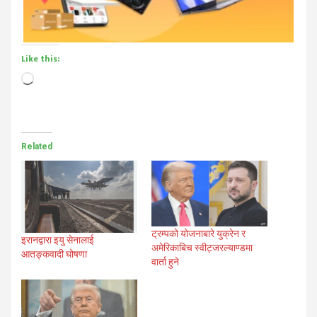
Like this:
Loading…
Related
ट्रम्पको योजनाबारे युक्रेन र
इरानद्वारा इयु सेनालाई
अमेरिकाबिच स्वीट्जरल्याण्डमा
आतङ्कवादी घोषणा
वार्ता हुने