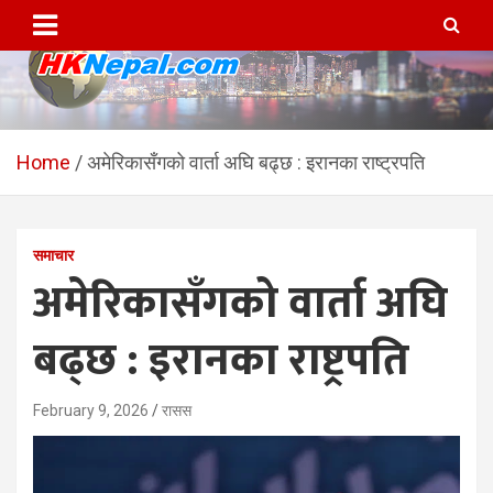
Skip
to
content
HKNepal.com – हङकङबाट
hknepal, hknepal.com, hk nepal, hk nepal com
सञ्चालित पहिलो नेपाली अनलाईन
Home
अमेरिकासँगको वार्ता अघि बढ्छ : इरानका राष्ट्रपति
पत्रिका
समाचार
अमेरिकासँगको वार्ता अघि
बढ्छ : इरानका राष्ट्रपति
February 9, 2026
रासस