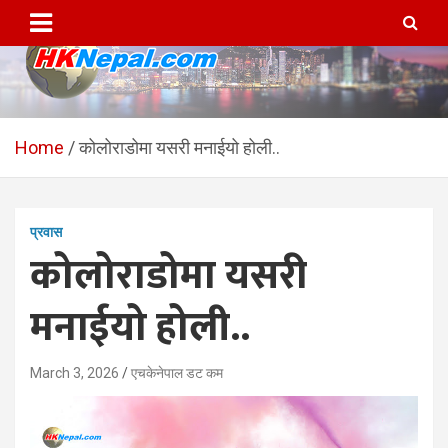
Skip
to
content
HKNepal.com – हङकङबाट
hknepal, hknepal.com, hk nepal, hk nepal com
सञ्चालित पहिलो नेपाली अनलाईन
Home
कोलोराडोमा यसरी मनाईयो होली..
पत्रिका
प्रवास
कोलोराडोमा यसरी
मनाईयो होली..
March 3, 2026
एचकेनेपाल डट कम