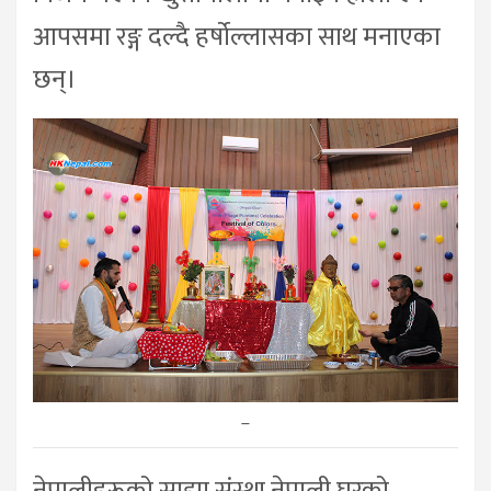
आपसमा रङ्ग दल्दै हर्षोल्लासका साथ मनाएका
छन्।
–
नेपालीहरूको साझा संस्था नेपाली घरको