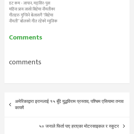
डट कम - जापान, मङ्सिर-पुस
महिना प्राय जासो बिहेमा नौमतीका
गीतहरु गुन्जिने बेलासगै “बिहेमा
नौमती” बोलको गीत रहेको म्युजिक
भिडियो सार्बजनिक भएको छ। तनहूँ
जिल्ला किहुँ गाबि मा जन्मिएका
Comments
भर्खरै उदाउदै गरेका गायक माधव
सिग्देलले बिहेमा नौमती बोलको
पन्चे बाजाको गीत भर्खर मात्र
सार्वजनिक गरेका छन्।“गयो
comments
उमेर…
Post
अमेरिकाद्वारा इरानलाई १५ बुँदे युद्धविराम प्रस्ताव, पश्चिम एसियामा तनाव
navigation
कायमै
५० जनाले फिर्ता पाए हराएका मोटरसाइकल र स्कुटर