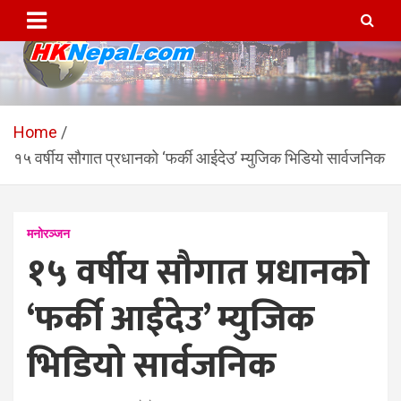
Skip
to
content
HKNepal.com – हङकङबाट
hknepal, hknepal.com, hk nepal, hk nepal com
सञ्चालित पहिलो नेपाली अनलाईन
Home
१५ वर्षीय सौगात प्रधानको ‘फर्की आईदेउ’ म्युजिक भिडियो सार्वजनिक
पत्रिका
मनोरञ्जन
१५ वर्षीय सौगात प्रधानको
‘फर्की आईदेउ’ म्युजिक
भिडियो सार्वजनिक