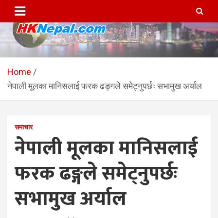
Skip
to
content
HKNepal.com – हङकङबाट
hknepal, hknepal.com, hk nepal, hk nepal com
सञ्चालित पहिलो नेपाली अनलाईन
Home
नेपाली मूलका मानिसलाई फरक ढङ्गले समेट्नुपर्छः सभामुख अर्याल
पत्रिका
समाचार
नेपाली मूलका मानिसलाई
फरक ढङ्गले समेट्नुपर्छः
सभामुख अर्याल