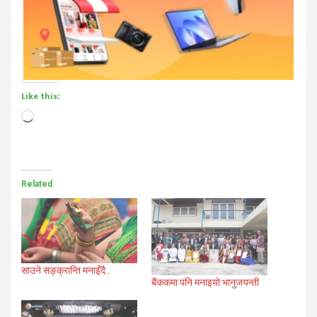
Like this:
Loading…
Related
साउने सङ्क्रान्ति मनाइँदै..
बैंककमा पनि मनाइयो भानुजयन्ती