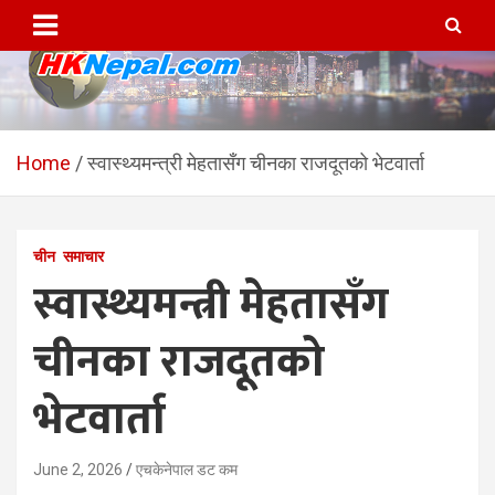
Skip
to
content
HKNepal.com – हङकङबाट
hknepal, hknepal.com, hk nepal, hk nepal com
सञ्चालित पहिलो नेपाली अनलाईन
Home
स्वास्थ्यमन्त्री मेहतासँग चीनका राजदूतको भेटवार्ता
पत्रिका
चीन
समाचार
स्वास्थ्यमन्त्री मेहतासँग
चीनका राजदूतको
भेटवार्ता
June 2, 2026
एचकेनेपाल डट कम