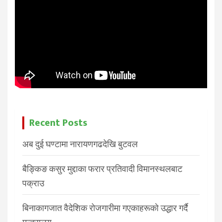
Recent Posts
अब दुई घण्टामा नारायणगढदेखि बुटवल
बैङ्किङ कसुर मुद्दाका फरार प्रतिवादी विमानस्थलबाट
पक्राउ
बिनाकागजात वैदेशिक रोजगारीमा गएकाहरूको उद्धार गर्दै