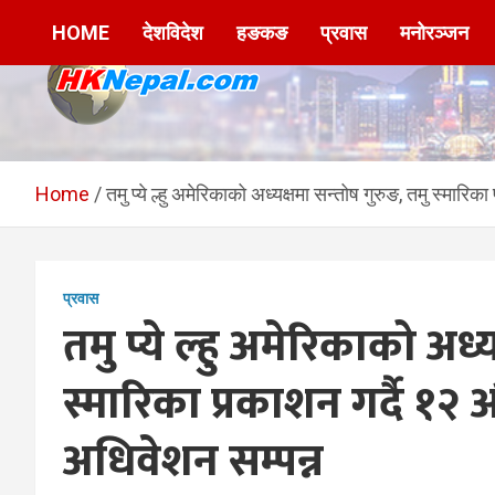
Skip
HOME
देशविदेश
हङकङ
प्रवास
मनोरञ्जन
to
content
HKNepal.com –
hknepal, hknepal.com, hk nepal, hk nepal com
हङकङबाट सञ्चालित पहिलो
Home
तमु प्ये ल्हु अमेरिकाको अध्यक्षमा सन्तोष गुरुङ, तमु स्मार
नेपाली अनलाईन पत्रिका
प्रवास
तमु प्ये ल्हु अमेरिकाको अध्
स्मारिका प्रकाशन गर्दै १२
अधिवेशन सम्पन्न