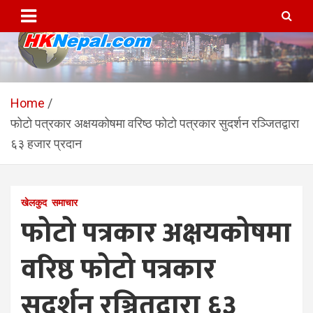
Skip
to
content
HKNepal.com – हङकङबाट
hknepal, hknepal.com, hk nepal, hk nepal com
सञ्चालित पहिलो नेपाली अनलाईन
Home
फोटो पत्रकार अक्षयकोषमा वरिष्ठ फोटो पत्रकार सुदर्शन रञ्जितद्वारा
पत्रिका
६३ हजार प्रदान
खेलकुद
समाचार
फोटो पत्रकार अक्षयकोषमा
वरिष्ठ फोटो पत्रकार
सुदर्शन रञ्जितद्वारा ६३