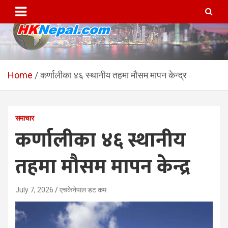
Skip
to
content
HKNepal.com – हङकङबाट
hknepal, hknepal.com, hk nepal, hk nepal com
सञ्चालित पहिलो नेपाली अनलाईन
Home
कर्णालीका ४६ स्थानीय तहमा मौसम मापन केन्द्र
पत्रिका
समाचार
कर्णालीका ४६ स्थानीय
तहमा मौसम मापन केन्द्र
July 7, 2026
एचकेनेपाल डट कम