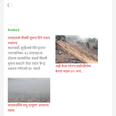
Loading…
Related
तत्कालको मौसमी सूचना दिने राडार
स्थापना
काठमाडौं, सुर्खेतको विरेन्द्रनगर
नगरपालिका–१३ रातानाङ्ला
डाँडामा तात्कालिक यथार्थ मौसमी
सूचना बताउने ‘वेदर राडार केन्द्र’
अझै फेला परेनन् बाढीपहिरोमा
स्थापना गरिएको छ। यसले
बेपत्ता भएका ७१ जना…
बादलको प्रकार र प्रकृति छुट्याएर
पानी, चट्याङ हिमपात र असिना पर्ने
जस्ता पूर्वानुमान गर्दै मौसमी विवरण
उपलब्ध गराउँने जनाइएको छ।
सुरक्षित हवाई माग पहिचान र आम
जनमानससँग जोडिएका विविध
सूचना सम्प्रेषणका लागि…
काठमाडौँको वायु प्रदूषण अस्वस्थ
तहमा