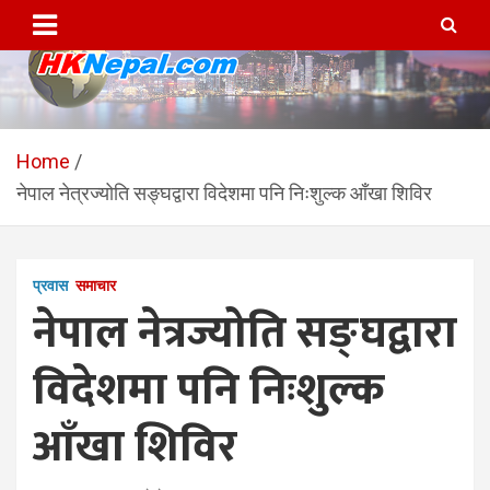
Skip
to
content
HKNepal.com – हङकङबाट
hknepal, hknepal.com, hk nepal, hk nepal com
सञ्चालित पहिलो नेपाली अनलाईन
Home
नेपाल नेत्रज्योति सङ्घद्वारा विदेशमा पनि निःशुल्क आँखा शिविर
पत्रिका
प्रवास
समाचार
नेपाल नेत्रज्योति सङ्घद्वारा
विदेशमा पनि निःशुल्क
आँखा शिविर