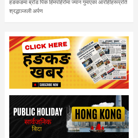
हङकङमा ब्रोड पिक हिमपहिरोमा ज्यान गुमाएका आरोहीहरूप्रति
श्रद्धाञ्जली अर्पण