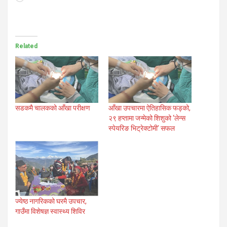
Related
सडकमै चालकको आँखा परीक्षण
आँखा उपचारमा ऐतिहासिक फड्को,
२९ हप्तामा जन्मेको शिशुको ‘लेन्स
स्पेयरिङ भिट्रेक्टोमी’ सफल
ज्येष्ठ नागरिकको घरमै उपचार,
गाउँमा विशेषज्ञ स्वास्थ्य शिविर