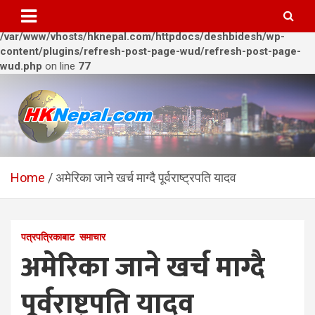
Warning
: Trying to access array offset on value of type bool in
/var/www/vhosts/hknepal.com/httpdocs/deshbidesh/wp-
content/plugins/refresh-post-page-wud/refresh-post-page-
wud.php
on line
77
Skip
to
content
HKNepal.com – हङकङबाट
hknepal, hknepal.com, hk nepal, hk nepal com
सञ्चालित पहिलो नेपाली अनलाईन
Home
अमेरिका जाने खर्च माग्दै पूर्वराष्ट्रपति यादव
पत्रिका
पत्रपत्रिकाबाट
समाचार
अमेरिका जाने खर्च माग्दै
पूर्वराष्ट्रपति यादव