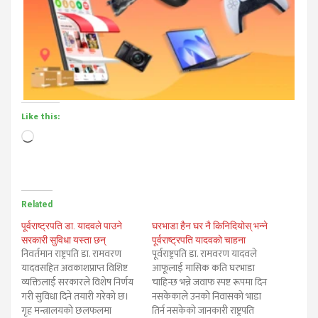
Like this:
Loading…
Related
पूर्वराष्ट्रपति डा. यादवले पाउने
घरभाडा हैन घर नै किनिदियोस् भन्ने
सरकारी सुविधा यस्ता छन्
पूर्वराष्ट्रपति यादवको चाहना
निवर्तमान राष्ट्रपति डा. रामवरण
पूर्वराष्ट्रपति डा. रामवरण यादवले
यादवसहित अवकाशप्राप्त विशिष्ट
आफूलाई मासिक कति घरभाडा
व्यक्तिलाई सरकारले विशेष निर्णय
चाहिन्छ भन्ने जवाफ स्पष्ट रूपमा दिन
गरी सुविधा दिने तयारी गरेको छ।
नसकेकाले उनको निवासको भाडा
गृह मन्त्रालयको छलफलमा
तिर्न नसकेको जानकारी राष्ट्रपति