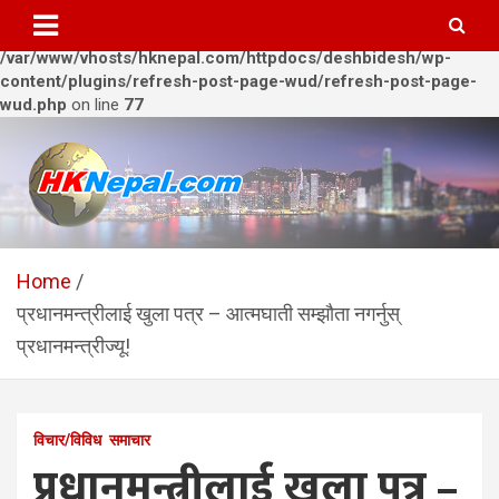
Warning
: Trying to access array offset on value of type bool in
/var/www/vhosts/hknepal.com/httpdocs/deshbidesh/wp-
content/plugins/refresh-post-page-wud/refresh-post-page-
wud.php
on line
77
Skip
to
content
HKNepal.com – हङकङबाट
hknepal, hknepal.com, hk nepal, hk nepal com
सञ्चालित पहिलो नेपाली अनलाईन
Home
प्रधानमन्त्रीलाई खुला पत्र – आत्मघाती सम्झौता नगर्नुस्
पत्रिका
प्रधानमन्त्रीज्यू!
विचार/विविध
समाचार
प्रधानमन्त्रीलाई खुला पत्र –