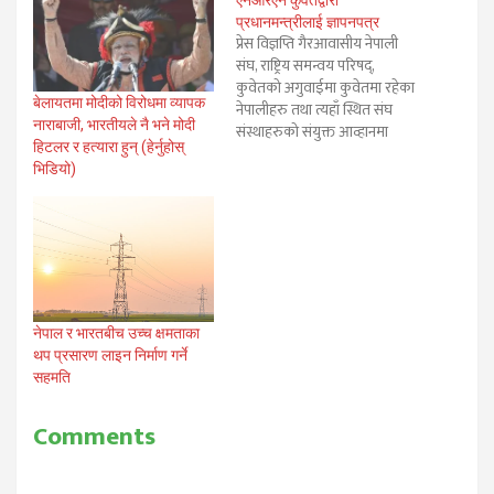
प्रधानमन्त्रीलाई ज्ञापनपत्र
प्रेस विज्ञप्ति गैरआवासीय नेपाली
संघ, राष्ट्रिय समन्वय परिषद्,
कुवेतको अगुवाईमा कुवेतमा रहेका
बेलायतमा मोदीको विरोधमा व्यापक
नेपालीहरु तथा त्यहाँ स्थित संघ
नाराबाजी, भारतीयले नै भने मोदी
संस्थाहरुको संयुक्त आव्हानमा
हिटलर र हत्यारा हुन् (हेर्नुहोस्
कुवेत तथा खाडी मूलूकहरुमा घरेलू
भिडियो)
कामदारको रुपमा महिलाहरुलाई
सूरक्षाको पूर्ण ग्यारेन्टी नभएसम्म
पठाउन नहुने माग ५००० व्यक्तिको
हस्ताक्षर संक्लन सहितको ५ मिटिर
लामो व्यानर र ज्ञापन पत्र सम्माननीय
प्रधानमन्त्रीज्यू समक्ष…
नेपाल र भारतबीच उच्च क्षमताका
थप प्रसारण लाइन निर्माण गर्ने
सहमति
Comments