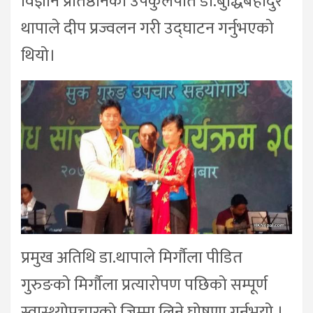
विज्ञान प्रतिष्ठानका उपकुलपति डा.बुद्धिबहादुर
थापाले दीप प्रज्वलन गरी उद्घाटन गर्नुभएको
थियो।
प्रमुख अतिथि डा.थापाले मिर्गौला पीडित
गुरुङको मिर्गाैला प्रत्यारोपण पछिको सम्पूर्ण
स्वास्थ्योपचारको जिम्मा लिने घोषणा गर्नुभयो ।