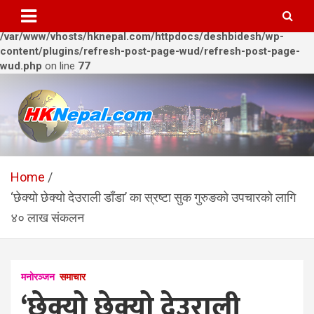
Warning
: Trying to access array offset on value of type bool in
/var/www/vhosts/hknepal.com/httpdocs/deshbidesh/wp-
content/plugins/refresh-post-page-wud/refresh-post-page-
wud.php
on line
77
Skip
to
content
HKNepal.com – हङकङबाट
hknepal, hknepal.com, hk nepal, hk nepal com
सञ्चालित पहिलो नेपाली अनलाईन
Home
‘छेक्यो छेक्यो देउराली डाँडा’ का स्रष्टा सुक गुरुङको उपचारको लागि
पत्रिका
४० लाख संकलन
मनोरञ्जन
समाचार
‘छेक्यो छेक्यो देउराली