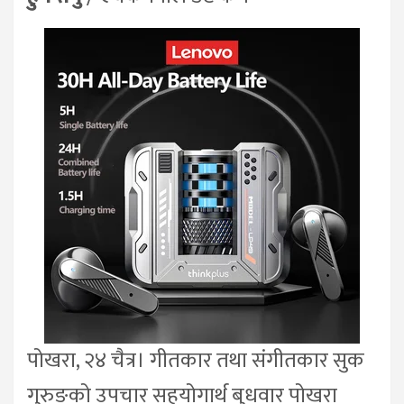
पोखरा, २४ चैत्र। गीतकार तथा संगीतकार सुक
गुरुङको उपचार सहयोगार्थ बुधवार पोखरा