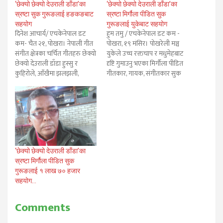
‘छेक्यो छेक्यो देउराली डाँडा’का
‘छेक्यो छेक्यो देउराली डाँडा’का
स्रष्टा सुक गुरूङलाई हङकङबाट
स्रष्टा मिर्गौला पीडित सुक
सहयोग
गुरूङलाई युकेबाट सहयोग
दिनेश आचार्य/ एचकेनेपाल डट
हुम तमु / एचकेनेपाल डट कम -
कम- चैत २१, पोखरा। नेपाली गीत
पोखरा, १९ मंसिर। पोखरेली मञ्च
संगीत क्षेत्रका चर्चित गीतहरु छेक्यो
युकेले उच्च रक्तचाप र मधुमेहबाट
छेक्यो देउराली डाँडा हुस्सु र
दृष्टि गुमाउनु भएका मिर्गौला पीडित
कुहिरोले, आँखैमा झलझली,
गीतकार, गायक, संगीतकार सुक
भाईटिकामा भेट्न आउँला, अरुण
गुरुङलाई उपचार सहयोग प्रदान
लामाको स्वरमा रहेको दोष
गरेको छ। चितवन जन्म भई
कसैलाई दिन चाहन्नलगायत थुप्र्रै
पोखरामा हुर्की कर्म थलो बनाउनु
गीतहरुका रचनाकार एवं
भएका पीडित गुरुङलाई उहाँकै
संगीतकार सुक गुरुङलाई
निवास लेखनाथ डाडाको नाकमा
उपचारका लागि हङकङका
पुगी वरिष्ठ…
नेपालीहरूले ४ लाख २८ हजार
‘छेक्यो छेक्यो देउराली डाँडा’का
रुपैयाँ…
स्रष्टा मिर्गौला पीडित सुक
गुरूङलाई १ लाख ७० हजार
सहयोग…
Comments