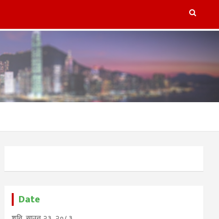
lugins/refresh-post-page-wud/refresh-post-page-wud.php
on
Date
शनि, साउन २३, २०८३