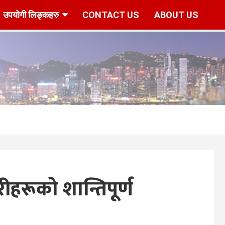
उपयोगी लिङ्कहरु
CONTACT US
ABOUT US
r/www/vhosts/hknepal.com/httpdocs/deshbidesh/wp-content/p
रीहरूको शान्तिपूर्ण