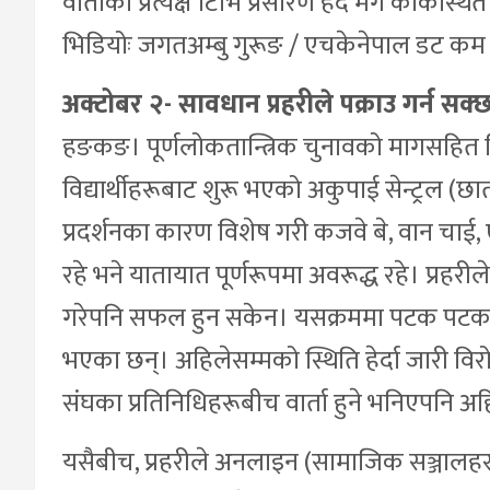
वार्ताको प्रत्यक्ष टिभि प्रसारण हेर्दै मंग कोकस
भिडियोः जगतअम्बु गुरूङ / एचकेनेपाल डट कम
अक्टोबर २- सावधान प्रहरीले पक्राउ गर्न सक्
हङकङ। पूर्णलोकतान्त्रिक चुनावको मागसहित विश
विद्यार्थीहरूबाट शुरू भएको अकुपाई सेन्ट्रल (छा
प्रदर्शनका कारण विशेष गरी कजवे बे, वान चाई
रहे भने यातायात पूर्णरूपमा अवरूद्ध रहे। प्रहरी
गरेपनि सफल हुन सकेन। यसक्रममा पटक पटक झ
भएका छन्। अहिलेसम्मको स्थिति हेर्दा जारी विरोध
संघका प्रतिनिधिहरूबीच वार्ता हुने भनिएपनि अह
यसैबीच, प्रहरीले अनलाइन (सामाजिक सञ्जालहरू)म