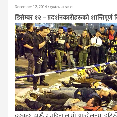
December 12, 2014
एचकेनेपाल डट कम
डिसेम्बर १२ – प्रदर्शनकारीहरूको शान्तिपूर्ण 
हङकङ, झण्डै २ महिना लामो आन्दोलनमा डटिरहेक