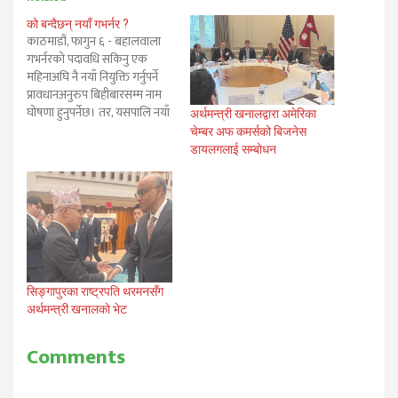
को बन्दैछन् नयाँ गभर्नर ?
काठमाडौं, फागुन ६ - बहालवाला
गभर्नरको पदावधि सकिनु एक
महिनाअघि नै नयाँ नियुक्ति गर्नुपर्ने
प्रावधानअनुरुप बिहीबारसम्म नाम
घोषणा हुनुपर्नेछ। तर, यसपालि नयाँ
अर्थमन्त्री खनालद्वारा अमेरिका
गभर्नर नियुक्तिको सुरसारै थालिएको
चेम्बर अफ कमर्सको बिजनेस
छैन। गभर्नर युवराज खतिवडाको
डायलगलाई सम्बोधन
पदावधि चैत ७ गते सकिँदैछ।
सरकारले भने नयाँ नियुक्तिका लागि
नाम सिफारिस गर्न समिति नै गठन
गरेको छैन। नियमअनुसार
मन्त्रिपरिषद…
सिङ्गापुरका राष्ट्रपति थरमनसँग
अर्थमन्त्री खनालको भेट
Comments