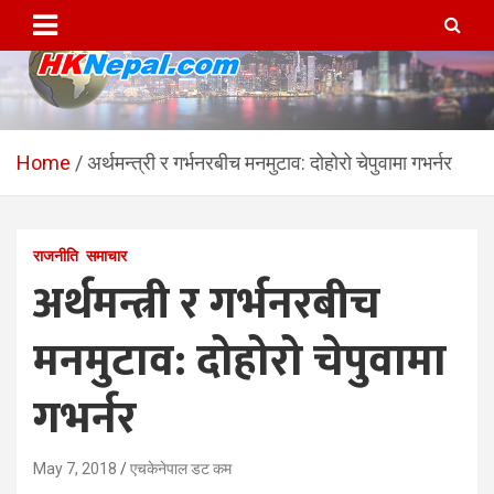
Skip
to
content
HKNepal.com – हङकङबाट
hknepal, hknepal.com, hk nepal, hk nepal com
सञ्चालित पहिलो नेपाली अनलाईन
Home
अर्थमन्त्री र गर्भनरबीच मनमुटाव: दोहोरो चेपुवामा गभर्नर
पत्रिका
राजनीति
समाचार
अर्थमन्त्री र गर्भनरबीच
मनमुटाव: दोहोरो चेपुवामा
गभर्नर
May 7, 2018
एचकेनेपाल डट कम