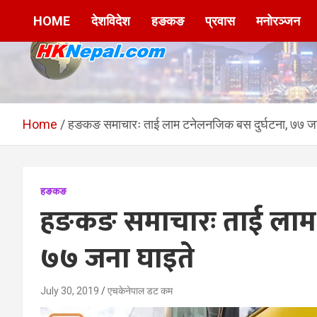
Skip
HOME
देशविदेश
हङकङ
प्रवास
मनोरञ्जन
to
content
HKNepal.com –
hknepal, hknepal.com, hk nepal, hk nepal com
हङकङबाट सञ्चालित पहिलो
Home
हङकङ समाचारः ताई लाम टनेलनजिक बस दुर्घटना, ७७ जन
नेपाली अनलाईन पत्रिका
हङकङ
हङकङ समाचारः ताई लाम 
७७ जना घाइते
July 30, 2019
एचकेनेपाल डट कम