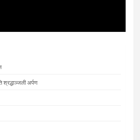
न
श्रद्धाञ्जली अर्पण