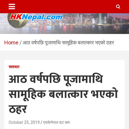
Skip
to
content
HKNepal.com – हङकङबाट
hknepal, hknepal.com, hk nepal, hk nepal com
सञ्चालित पहिलो नेपाली अनलाईन
Home
आठ वर्षपछि पूजामाथि सामूहिक बलात्कार भएको ठहर
पत्रिका
समाचार
आठ वर्षपछि पूजामाथि
सामूहिक बलात्कार भएको
ठहर
October 25, 2019
एचकेनेपाल डट कम