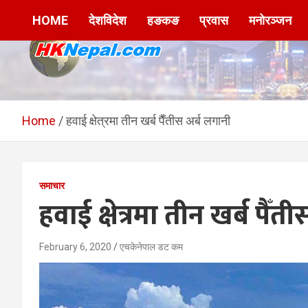
Skip
HOME
देशविदेश
हङकङ
प्रवास
मनोरञ्जन
to
content
HKNepal.com –
hknepal, hknepal.com, hk nepal, hk nepal com
हङकङबाट सञ्चालित पहिलो
Home
हवाई क्षेत्रमा तीन खर्ब पैँतीस अर्ब लगानी
नेपाली अनलाईन पत्रिका
समाचार
हवाई क्षेत्रमा तीन खर्ब पैँत
February 6, 2020
एचकेनेपाल डट कम