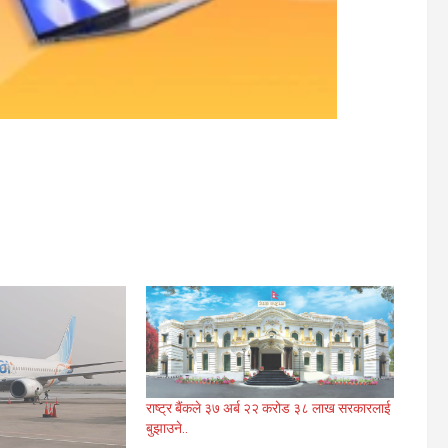
राष्ट्र बैंकले ३७ अर्ब २२ करोड ३८ लाख सरकारलाई
बुझाउने..