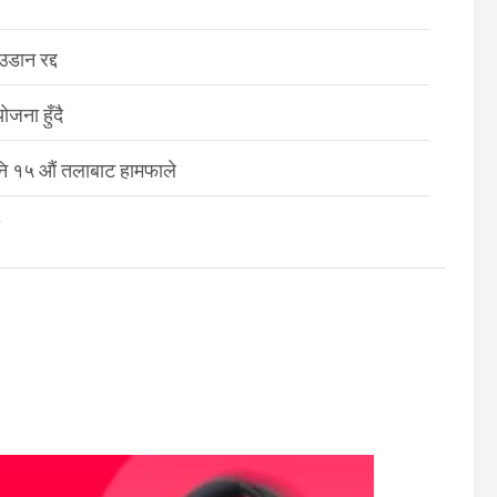
डान रद्द
जना हुँदै
नि १५ औं तलाबाट हामफाले