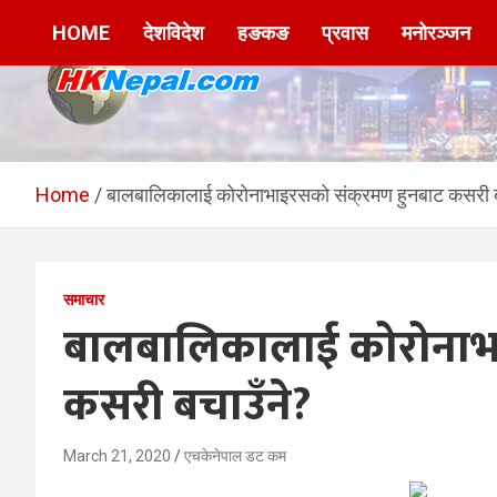
Skip
HOME
देशविदेश
हङकङ
प्रवास
मनोरञ्जन
to
content
HKNepal.com –
hknepal, hknepal.com, hk nepal, hk nepal com
हङकङबाट सञ्चालित पहिलो
Home
बालबालिकालाई कोरोनाभाइरसको संक्रमण हुनबाट कसरी ब
नेपाली अनलाईन पत्रिका
समाचार
बालबालिकालाई कोरोनाभा
कसरी बचाउँने?
March 21, 2020
एचकेनेपाल डट कम