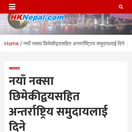
Skip
to
content
HKNepal.com – हङकङबाट
hknepal, hknepal.com, hk nepal, hk nepal com
सञ्चालित पहिलो नेपाली अनलाईन
Home
नयाँ नक्सा छिमेकीद्वयसहित अन्तर्राष्ट्रिय समुदायलाई दिने
पत्रिका
समाचार
नयाँ नक्सा
छिमेकीद्वयसहित
अन्तर्राष्ट्रिय समुदायलाई
दिने