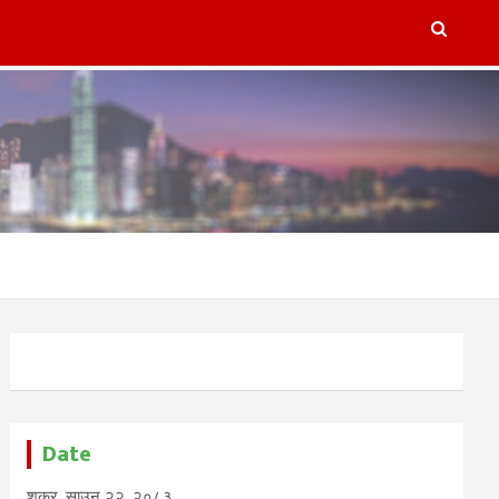
lugins/refresh-post-page-wud/refresh-post-page-wud.php
on
Date
शुक्र, साउन २२, २०८३