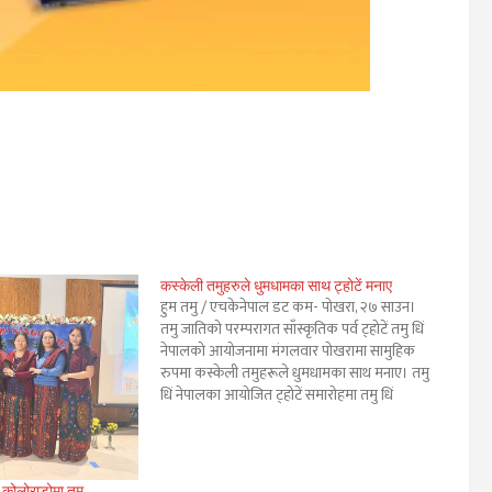
कस्केली तमुहरुले धुमधामका साथ ट्होटें मनाए
हुम तमु / एचकेनेपाल डट कम- पोखरा, २७ साउन।
तमु जातिको परम्परागत साँस्कृतिक पर्व ट्होटें तमु धिं
नेपालको आयोजनामा मंगलवार पोखरामा सामुहिक
रुपमा कस्केली तमुहरूले धुमधामका साथ मनाए। तमु
धिं नेपालका आयोजित ट्होटें समारोहमा तमु धिं
नेपालले कार्यक्रमका प्रमुख अतिथि स्वास्थ्य तथा
जनसंख्या मन्त्री खगराज अधिकारीलाई तमु धिं
नेपालको तर्फबाट…
 कोलोराडोमा तमु