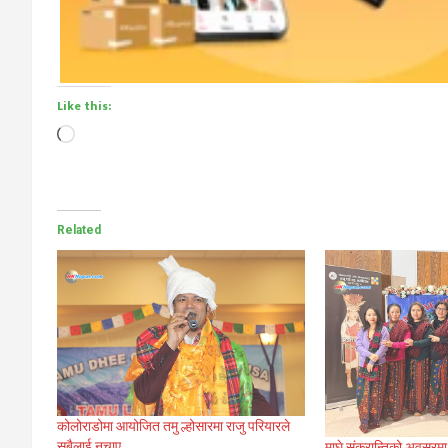
Like this:
Loading…
Related
कोलोराडोमा आयोजित तमु ल्होसारमा राजु परियारले
सबैलाई नचाए
माघे संक्रान्तिको अवसरमा