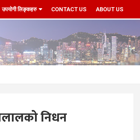
उपयोगी लिङ्कहरु
CONTACT US
ABOUT US
r/www/vhosts/hknepal.com/httpdocs/deshbidesh/wp-content/p
गनलालको निधन