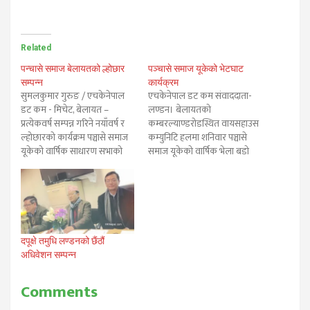
Related
पन्चासे समाज बेलायतको ल्होछार
पञ्चासे समाज यूकेको भेटघाट
सम्पन्न
कार्यक्रम
सुमलकुमार गुरुङ / एचकेनेपाल
एचकेनेपाल डट कम संवाददाता-
डट कम - मिचेट, बेलायत –
लण्डन। बेलायतको
प्रत्येकवर्ष सम्पन्न गरिने नयाँवर्ष र
कम्बरल्याण्डरोडस्थित वायसहाउस
ल्होछारको कार्यक्रम पञ्चासे समाज
कम्युनिटि हलमा शनिवार पञ्चासे
यूकेको वार्षिक साधारण सभाको
समाज यूकेको वार्षिक भेला बडो
अवसरमा गरिन्छ। यस वर्षको
रमाइलो गरेर सम्पन्न भएको छ।
कार्यक्रम समाजका अध्यक्ष
संस्थाका अध्यक्ष सुमलकुमार
सुमलकुमार गुरुङको अध्यक्षतामा
गुरुङको सभपतित्वमा सम्पन्न्न
मिचेट, ह्याम्पहशासर स्थित तमुधिं
कार्यक्रमलाई संस्थाका सचिव जया
यूकेको हलमा अत्यन्त भव्यताको
गुरुङले सञ्चालन गरेका थिए।
साथ सम्पन्न भएको छ। समाजका
कार्यक्रममा नेपालका पर्यटकीय
दपूक्षे तमुधि लण्डनको छैंठौं
संस्थापक अध्यक्ष ले.रि.
धार्मिक स्थल पञ्चासे से’रोफेरोका
अधिवेशन सम्पन्न
दानबहादुर…
चित्रे, राम्जा, राँपु तथा वरिपरिका
क्षेत्रबाट बेलायतभरि…
Comments