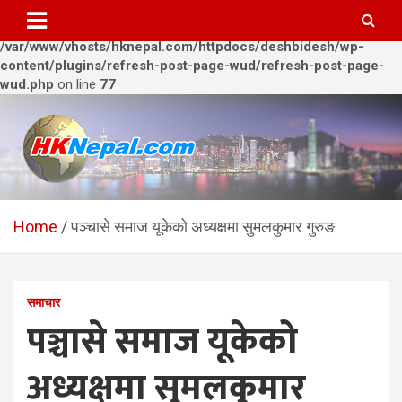
Warning
: Trying to access array offset on value of type bool in
/var/www/vhosts/hknepal.com/httpdocs/deshbidesh/wp-
content/plugins/refresh-post-page-wud/refresh-post-page-
wud.php
on line
77
Skip
to
content
HKNepal.com – हङकङबाट
hknepal, hknepal.com, hk nepal, hk nepal com
सञ्चालित पहिलो नेपाली अनलाईन
Home
पञ्चासे समाज यूकेको अध्यक्षमा सुमलकुमार गुरुङ
पत्रिका
समाचार
पञ्चासे समाज यूकेको
अध्यक्षमा सुमलकुमार