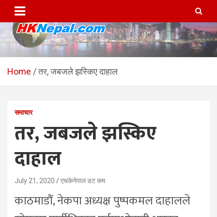
Skip
to
content
HKNepal.com – हङकङबाट
hknepal, hknepal.com, hk nepal, hk nepal com
सञ्चालित पहिलो नेपाली अनलाईन
Home
तर, जबजले झस्किए दाहाल
पत्रिका
समाचार
तर, जबजले झस्किए
दाहाल
July 21, 2020
एचकेनेपाल डट कम
काठमाडौं, नेकपा अध्यक्ष पुष्पकमल दाहालले