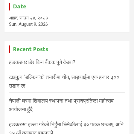
Date
आइत, साउन २४, २०८३
Sun, August 9, 2026
Recent Posts
हङकङ छाडेर किन बैंकक पुगे देउबा?
टाइफुन ‘डल्फिन’को तयारीमा चीन, साङ्घाईमा एक हजार ३००
उडान रद्द
नेपाली घरमा शिवालय स्थापना तथा प्राणप्रतिष्ठा महोत्सव
आयोजना हुँदै
हङकङमा हल्ला गरेको निहुँमा छिमेकीलाई ३० पटक छप्काए, अनि
१५ औं तलाबाट हामफाले