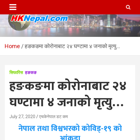
Skip
to
content
HKNepal.com – हङकङबाट
hknepal, hknepal.com, hk nepal, hk nepal com
सञ्चालित पहिलो नेपाली अनलाईन
Home
हङकङमा कोरोनाबाट २४ घण्टामा ४ जनाको मृत्यु…
पत्रिका
सिफारिस
हङकङ
हङकङमा कोरोनाबाट २४
घण्टामा ४ जनाको मृत्यु…
July 27, 2020
एचकेनेपाल डट कम
नेपाल तथा विश्वभरको कोविड्-१९ को
आंकडा